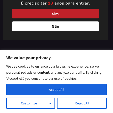
É preciso ter
18
anos para entrar.
something amazing
Sim
— check back soon!
Não
We value your privacy.
We use cookies to enhance your browsing experience, serve
personalized ads or content, and analyze our traffic. By clicking
"Accept All", you consent to our use of cookies.
Accept All
Customize
Reject All