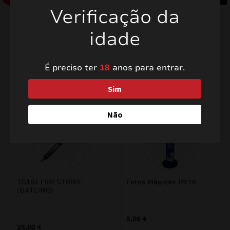
Verificação da
idade
Produtos relacionados
É preciso ter
18
anos para entrar.
Sim
Não
TG182 FIRESTRIKE
Fotos Mágicas JW16
(GATLING)
5,00
€
25,00
€