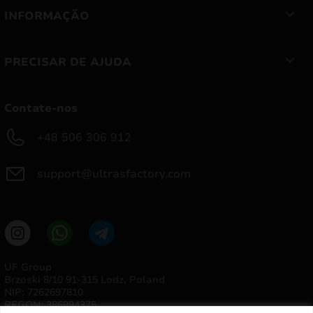
INFORMAÇÃO
PRECISAR DE AJUDA
Contate-nos
+48 506 306 912
support@ultrasfactory.com
UF Group
Brzoski 8/10 91-315 Lodz, Poland
NIP: 7262697810
REGON: 386994375