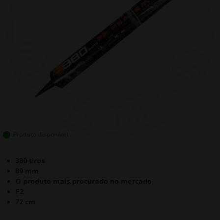
mizar
menu
Produto disponível
380 tiros
89 mm
O produto mais procurado no mercado
F2
72 cm