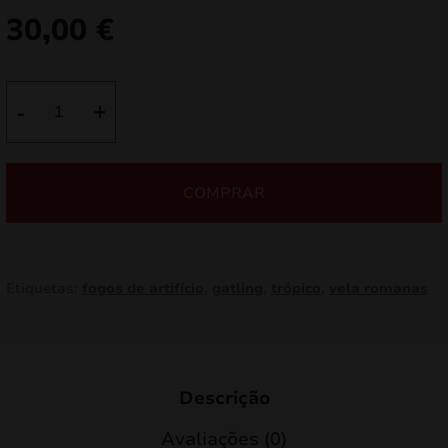
30,00
€
Quantidade
-
+
de
TG379
PEACEMAKER
COMPRAR
(GATLING)
Etiquetas:
fogos de artifício
,
gatling
,
trópico
,
vela romanas
Descrição
Avaliações (0)