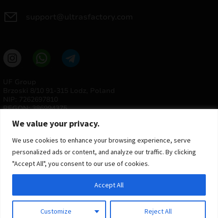
support@ultrasfactory.com
UF Group
Brzoski 8/10 91-315 Lodz, Poland
NIP: 7262697810
REGON: 386994375
We value your privacy.
We use cookies to enhance your browsing experience, serve
personalized ads or content, and analyze our traffic. By clicking
"Accept All", you consent to our use of cookies.
Accept All
© 2025 ULTRAS FACTORY
Todos os direitos reservados
Customize
Reject All
Implementação
Estima
group