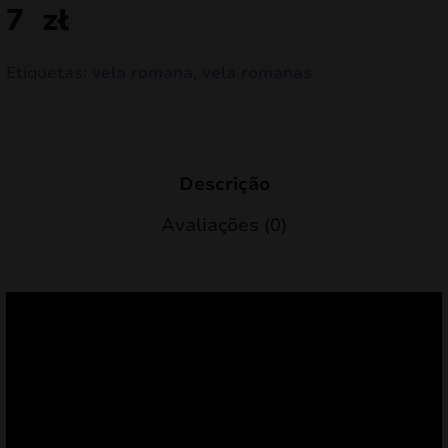
7
zł
Etiquetas:
vela romana
,
vela romanas
Descrição
Avaliações (0)