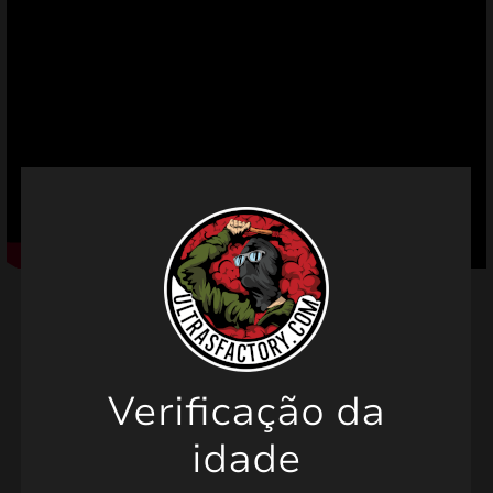
mizar
menu
Produtos relacionados
Verificação da
idade