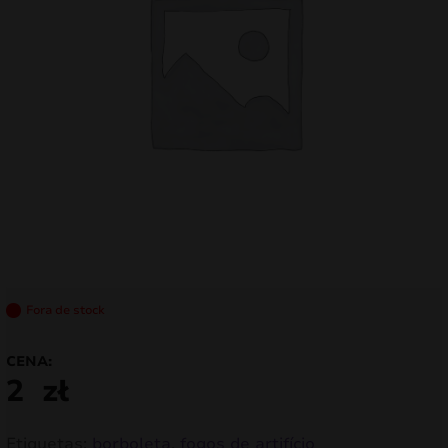
mizar
menu
Fora de stock
CENA:
2
zł
Etiquetas:
borboleta
,
fogos de artifício