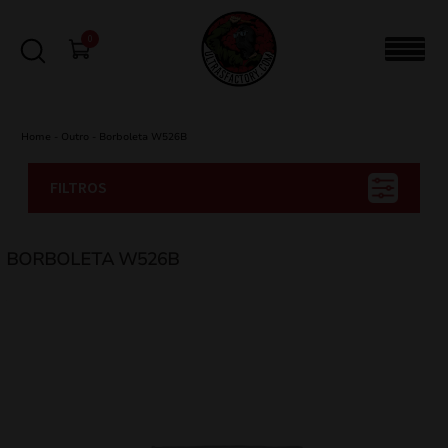
0
Home
-
Outro
-
Borboleta W526B
FILTROS
BORBOLETA W526B