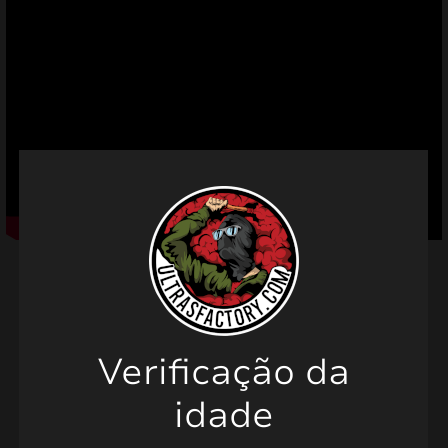
mizar
menu
Produtos relacionados
Verificação da
idade