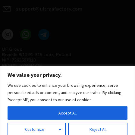
support@ultrasfactory.com
UF Group
Brzoski 8/10 91-315 Lodz, Poland
NIP: 7262697810
REGON: 386994375
We value your privacy.
We use cookies to enhance your browsing experience, serve
personalized ads or content, and analyze our traffic. By clicking
"Accept All", you consent to our use of cookies.
Accept All
© 2025 ULTRAS FACTORY
Todos os direitos reservados
Customize
Reject All
Implementação
Estima
group