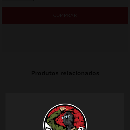
Crash
0,50 €.
0,45 €.
PXP214
COMPRAR
Produtos relacionados
PROMO!
PROMO!