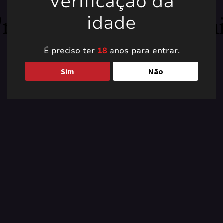
Verificação da
're working on somet
idade
back soon!
É preciso ter
18
anos para entrar.
Sim
Não