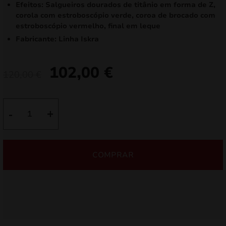
Efeitos: Salgueiros dourados de titânio em forma de Z,
corola com estroboscópio verde, coroa de brocado com
estroboscópio vermelho, final em leque
Fabricante: Linha Iskra
102,00
€
O
O
120,00
€
preço
preço
original
atual
Quantidade
-
+
de
era:
é:
Czary
120,00 €.
102,00 €.
IC50-
COMPRAR
25-
6