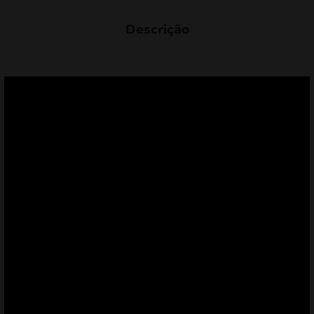
Descrição
mizar
menu