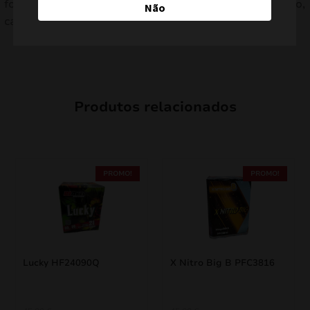
fogo de artifício perfeito para a véspera de Ano Novo,
Não
casamentos e grandes celebrações ao ar livre.
Produtos relacionados
PROMO!
PROMO!
Lucky HF24090Q
X Nitro Big B PFC3816