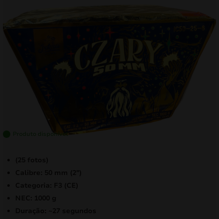
mizar
menu
Produto disponível
(25 fotos)
Calibre: 50 mm (2″)
Categoria: F3 (CE)
NEC: 1000 g
Duração: ~27 segundos