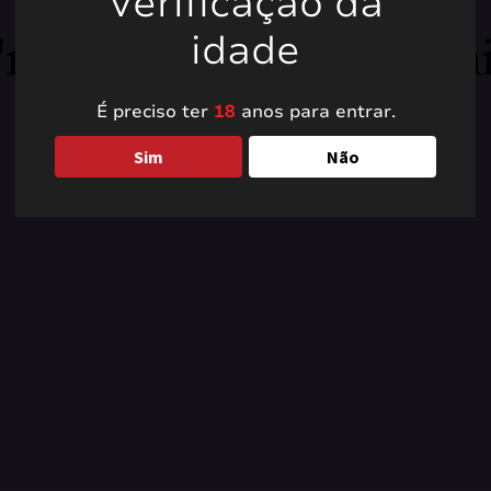
Verificação da
're working on somet
idade
back soon!
É preciso ter
18
anos para entrar.
Sim
Não