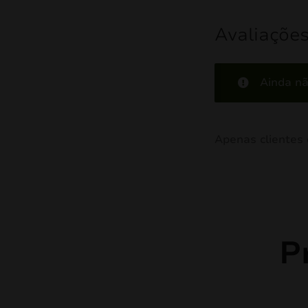
Avaliaçõe
Ainda nã
Apenas clientes
P