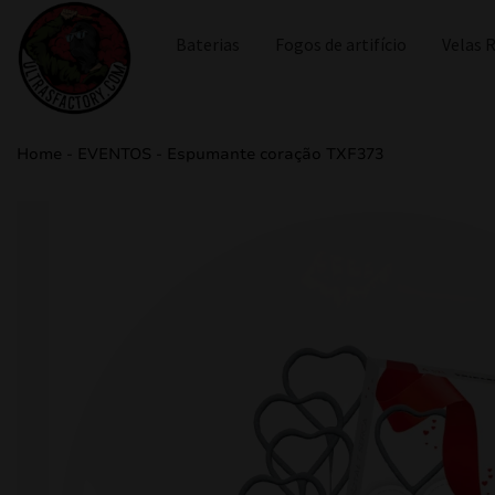
Baterias
Fogos de artifício
Velas
Home
-
EVENTOS
-
Espumante coração TXF373