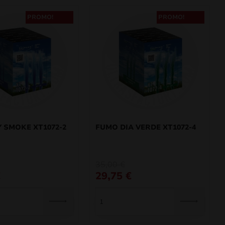
PROMO!
PROMO!
 SMOKE XT1072-2
FUMO DIA VERDE XT1072-4
O
O
35,00
€
preço
preço
€
29,75
€
original
atual
era:
é:
35,00 €.
29,75 €.