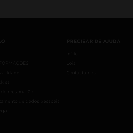
ÃO
PRECISAR DE AJUDA
Início
NFORMAÇÕES
Loja
ivacidade
Contacta-nos
okies
 de reclamação
tamento de dados pessoais
ega