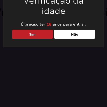
Verificação da
're working on somet
idade
back soon!
É preciso ter
18
anos para entrar.
Sim
Não