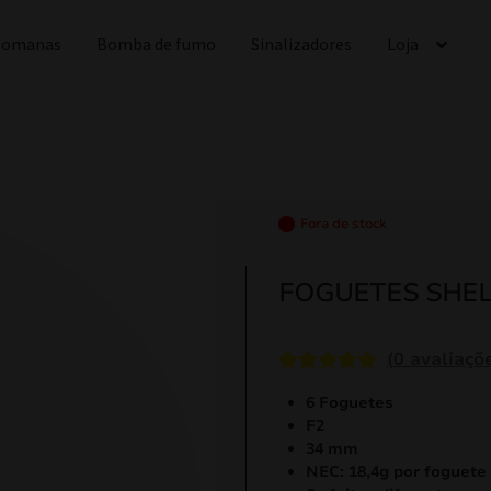
 Romanas
Bomba de fumo
Sinalizadores
Loja
Fora de stock
FOGUETES SHEL
(
0
avaliaçõe
Classificado
1
6 Foguetes
com
5.00
em
F2
5 com base
34 mm
em
NEC: 18,4g por foguete