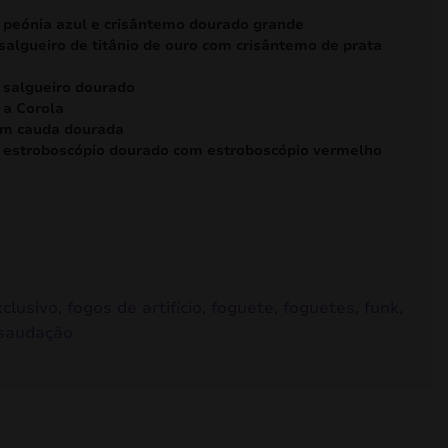
 peónia azul e crisântemo dourado grande
salgueiro de titânio de ouro com crisântemo de prata
 salgueiro dourado
 a Corola
com cauda dourada
a estroboscópio dourado com estroboscópio vermelho
xclusivo
,
fogos de artifício
,
foguete
,
foguetes
,
funk
,
saudação