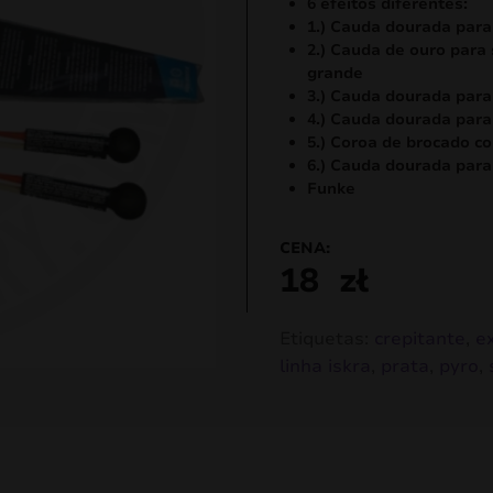
6 efeitos diferentes:
classificação
1.) Cauda dourada para
de cliente
2.) Cauda de ouro para 
grande
3.) Cauda dourada para
4.) Cauda dourada para
5.) Coroa de brocado 
6.) Cauda dourada par
Funke
CENA:
18
zł
Etiquetas:
crepitante
,
e
linha iskra
,
prata
,
pyro
,