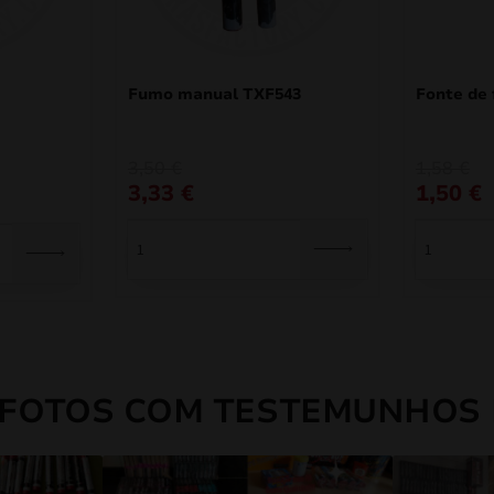
Fumo manual TXF543
Fonte de
3,50
€
1,58
€
3,33
€
1,50
€
 FOTOS COM TESTEMUNHOS 