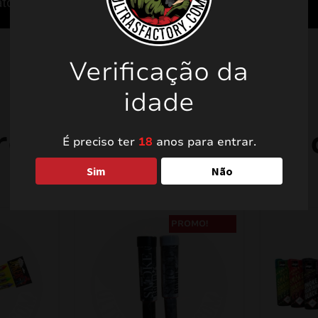
Verificação da
idade
rodutos relacionad
É preciso ter
18
anos para entrar.
Sim
Não
PROMO!