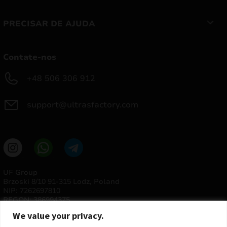
PRECISAR DE AJUDA
Contate-nos
+48 506 306 912
support@ultrasfactory.com
UF Group
Brzoski 8/10 91-315 Lodz, Poland
NIP: 7262697810
REGON: 386994375
We value your privacy.