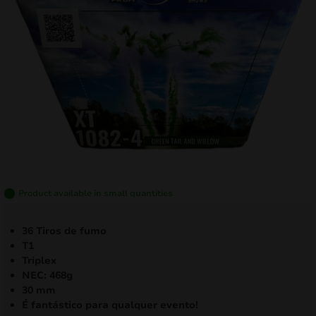
mizar
menu
Product available in small quantities
36 Tiros de fumo
T1
Triplex
NEC: 468g
30 mm
É fantástico para qualquer evento!