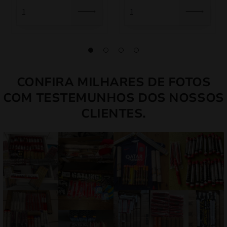
era:
é:
era:
é:
70,00 €.
59,50 €.
35,00 €.
29,75 €.
CONFIRA MILHARES DE FOTOS
COM TESTEMUNHOS DOS NOSSOS
CLIENTES.