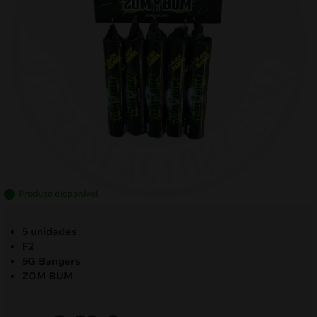
mizar
menu
Produto disponível
5 unidades
F2
5G Bangers
ZOM BUM