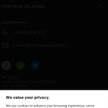
PRECISAR DE AJUDA
Contate-nos
+48 506 306 912
support@ultrasfactory.com
UF Group
Brzoski 8/10 91-315 Lodz, Poland
NIP: 7262697810
REGON: 386994375
We value your privacy.
We use cookies to enhance your browsing experience, serve