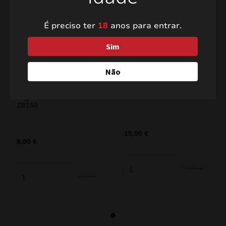
É preciso ter
18
anos para entrar.
Sim
Não
Foguetes Zom Bum
Mudo RS5DU
ZB150
15,00
€
8,00
€