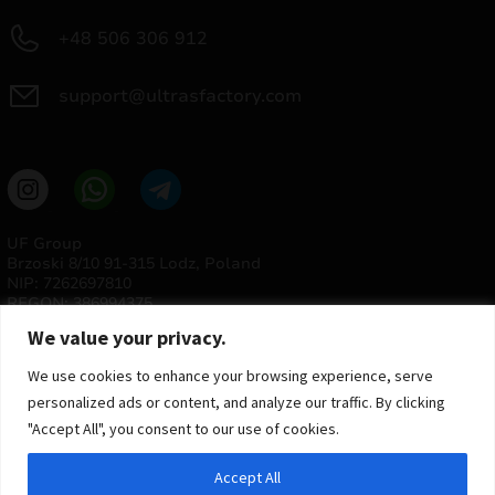
+48 506 306 912
support@ultrasfactory.com
UF Group
Brzoski 8/10 91-315 Lodz, Poland
NIP: 7262697810
REGON: 386994375
We value your privacy.
We use cookies to enhance your browsing experience, serve
personalized ads or content, and analyze our traffic. By clicking
"Accept All", you consent to our use of cookies.
Accept All