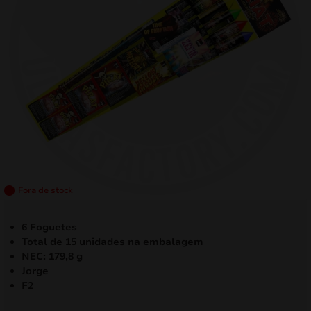
mizar
menu
Fora de stock
6 Foguetes
Total de 15 unidades na embalagem
NEC: 179,8 g
Jorge
F2