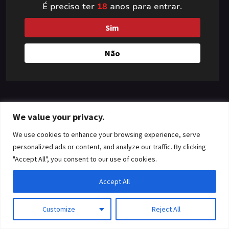
É preciso ter
18
anos para entrar.
something amazing
Sim
— check back soon!
Não
We value your privacy.
We use cookies to enhance your browsing experience, serve
personalized ads or content, and analyze our traffic. By clicking
"Accept All", you consent to our use of cookies.
Accept All
Customize
Reject All