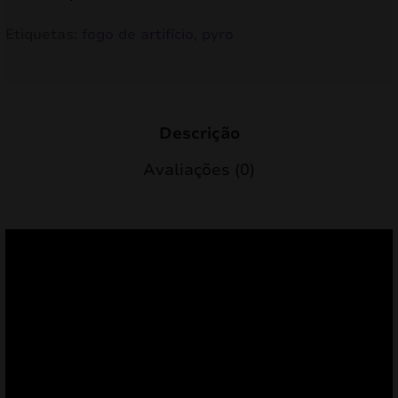
Etiquetas:
fogo de artifício
,
pyro
Descrição
Avaliações (0)