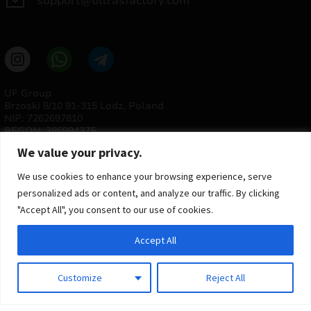
support@ultrasfactory.com
UF Group
Brzoski 8/10 91-315 Lodz, Poland
NIP: 7262697810
REGON: 386994375
We value your privacy.
We use cookies to enhance your browsing experience, serve
personalized ads or content, and analyze our traffic. By clicking
"Accept All", you consent to our use of cookies.
Accept All
© 2025 ULTRAS FACTORY
Todos os direitos reservados
Customize
Reject All
Implementação
Estima
group