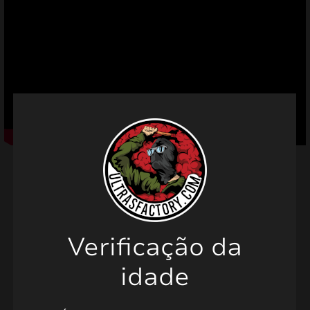
mizar
menu
Produtos relacionados
Verificação da
idade
PROMO!