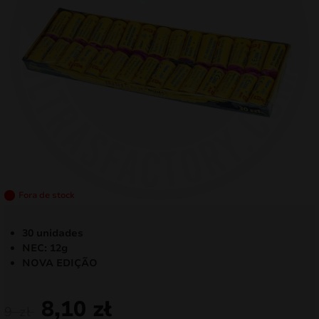
mizar
menu
Fora de stock
30 unidades
NEC: 12g
NOVA EDIÇÃO
8,10
zł
9
zł