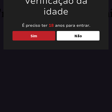
Verificação da
're working on somet
idade
back soon!
É preciso ter
18
anos para entrar.
Sim
Não