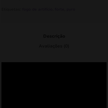
Etiquetas:
fogo de artifício
,
forte
,
pyro
Descrição
Avaliações (0)