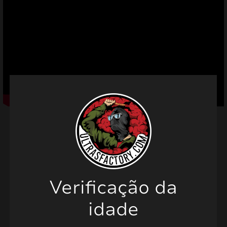
mizar
menu
Produtos relacionados
Verificação da
idade
PROMO!
PROMO!