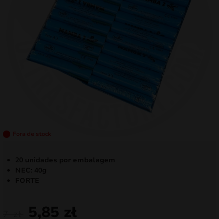
mizar
menu
Fora de stock
20 unidades por embalagem
NEC: 40g
FORTE
5,85
zł
7
zł