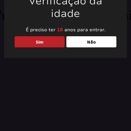
Verificação da
're working on somet
idade
back soon!
É preciso ter
18
anos para entrar.
Sim
Não