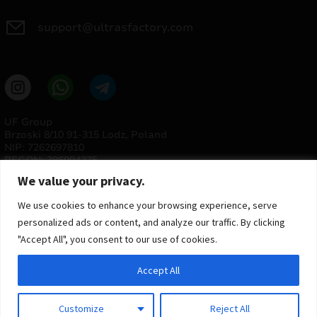
support@ultrasfactory.com
UF Group
Brzoski 8/10 91-315 Lodz, Poland
NIP: 7262697810
REGON: 386994375
We value your privacy.
We use cookies to enhance your browsing experience, serve
personalized ads or content, and analyze our traffic. By clicking
"Accept All", you consent to our use of cookies.
Accept All
© 2025 ULTRAS FACTORY
Todos os direitos reservados
Customize
Reject All