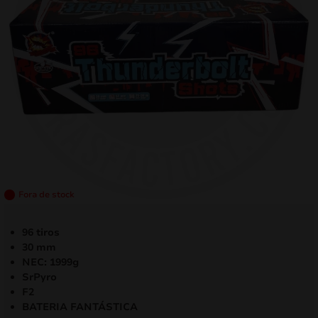
mizar
menu
Fora de stock
96 tiros
30 mm
NEC: 1999g
SrPyro
F2
BATERIA FANTÁSTICA