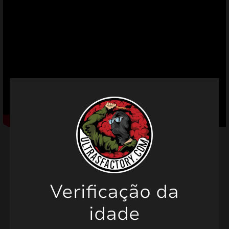
mizar
menu
Verificação da
Produtos relacionados
idade