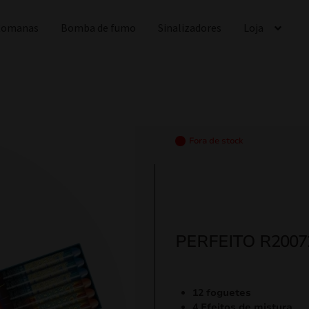
 Romanas
Bomba de fumo
Sinalizadores
Loja
Fora de stock
PERFEITO R2007
12 foguetes
4 Efeitos de mistura