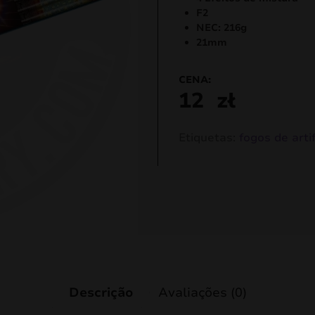
F2
NEC: 216g
21mm
CENA:
12
zł
Etiquetas:
fogos de artif
Descrição
Avaliações (0)