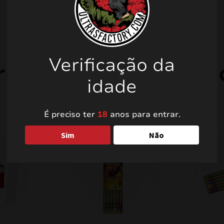
Verificação da
rodutos relacionad
idade
É preciso ter
18
anos para entrar.
Sim
Não