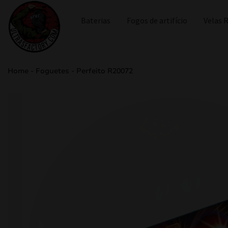
Baterias
Fogos de artifício
Velas
Home
-
Foguetes
-
Perfeito R20072