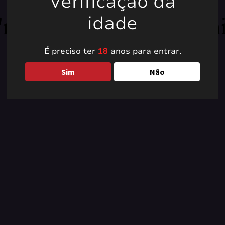
Verificação da
're working on somet
idade
back soon!
É preciso ter
18
anos para entrar.
Sim
Não