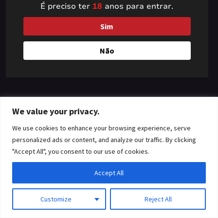
É preciso ter
18
anos para entrar.
something amazing
Sim
— check back soon!
Não
We value your privacy.
We use cookies to enhance your browsing experience, serve
personalized ads or content, and analyze our traffic. By clicking
"Accept All", you consent to our use of cookies.
Accept All
Customize
Reject All