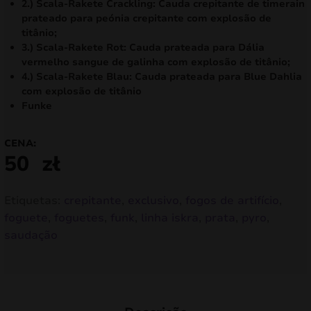
2.) Scala-Rakete Crackling: Cauda crepitante de timerain
prateado para peónia crepitante com explosão de
titânio;
3.) Scala-Rakete Rot: Cauda prateada para Dália
vermelho sangue de galinha com explosão de titânio;
4.) Scala-Rakete Blau: Cauda prateada para Blue Dahlia
com explosão de titânio
Funke
CENA:
50
zł
Etiquetas:
crepitante
,
exclusivo
,
fogos de artifício
,
foguete
,
foguetes
,
funk
,
linha iskra
,
prata
,
pyro
,
saudação