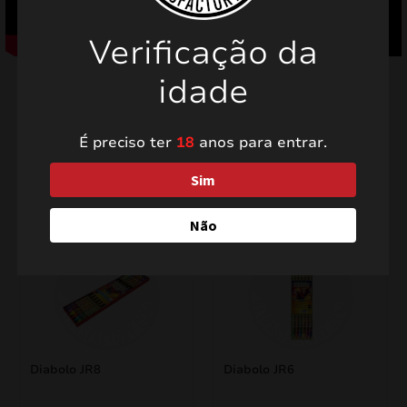
Verificação da
idade
É preciso ter
18
anos para entrar.
Produtos relacionados
Sim
Não
Diabolo JR8
Diabolo JR6