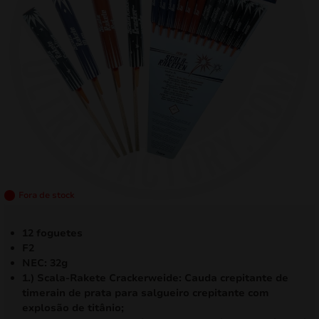
mizar
menu
Fora de stock
12 foguetes
F2
NEC: 32g
1.) Scala-Rakete Crackerweide: Cauda crepitante de
timerain de prata para salgueiro crepitante com
explosão de titânio;