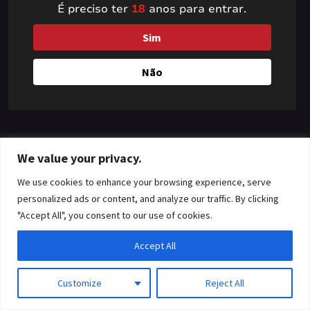
É preciso ter
18
anos para entrar.
something amazing
Sim
— check back soon!
Não
We value your privacy.
We use cookies to enhance your browsing experience, serve
personalized ads or content, and analyze our traffic. By clicking
"Accept All", you consent to our use of cookies.
Accept All
Customize
Reject All