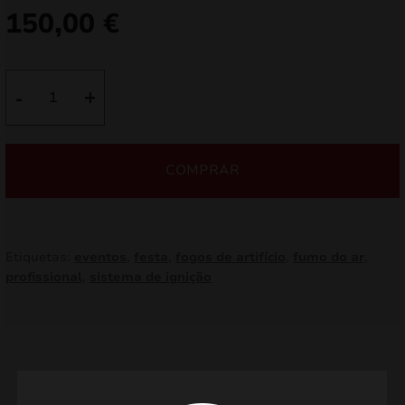
150,00
€
Quantidade
-
+
de
Sistema
de
COMPRAR
disparo
remoto
de
8
Etiquetas:
eventos
,
festa
,
fogos de artifício
,
fumo do ar
,
canais
profissional
,
sistema de ignição
SYSTEM-
8
Produtos relacionados