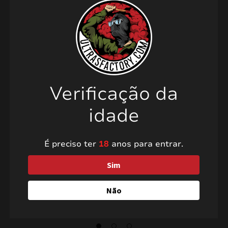
mizar
menu
Verificação da
Espumantes 24cm 0978
Sistema de ignição
idade
SYS106
É preciso ter
18
anos para entrar.
0,60
€
38,50
€
Sim
Não