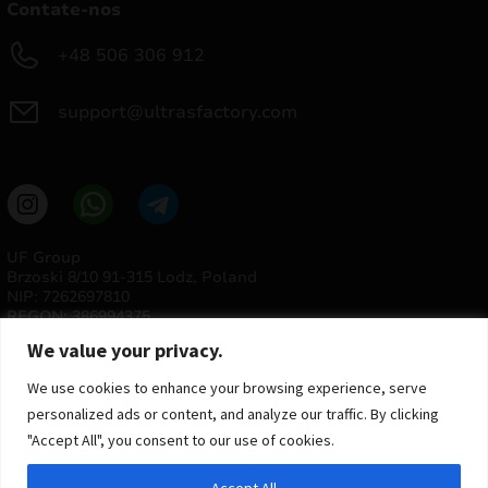
Contate-nos
+48 506 306 912
support@ultrasfactory.com
UF Group
Brzoski 8/10 91-315 Lodz, Poland
NIP: 7262697810
REGON: 386994375
We value your privacy.
We use cookies to enhance your browsing experience, serve
personalized ads or content, and analyze our traffic. By clicking
"Accept All", you consent to our use of cookies.
Accept All