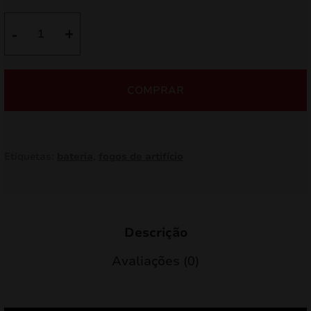
original
atual
Quantidade
-
+
de
era:
é:
Sonho
12,50 €.
10,63 €.
GP487
COMPRAR
Etiquetas:
bateria
,
fogos de artifício
Descrição
Avaliações (0)