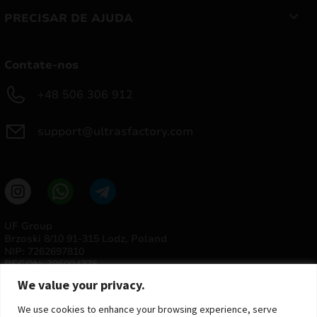
PRECISAR DE AJUDA
Contate-nos
+48 506 306 912
support@ultrasfactory.com
UF Group
Brzoski 8/10 91-315 Lodz, Poland
NIP: 7262697810
REGON: 386994375
We value your privacy.
We use cookies to enhance your browsing experience, serve