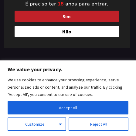
É preciso ter
18
anos para entrar.
something amazing
Sim
— check back soon!
Não
We value your privacy.
We use cookies to enhance your browsing experience, serve
personalized ads or content, and analyze our traffic. By clicking
"Accept All", you consent to our use of cookies.
Accept All
Customize
Reject All