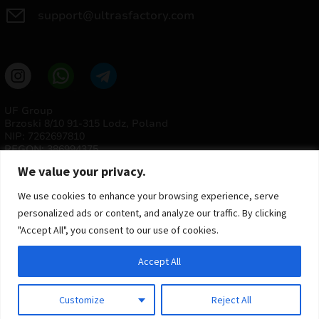
support@ultrasfactory.com
UF Group
Brzoski 8/10 91-315 Lodz, Poland
NIP: 7262697810
REGON: 386994375
We value your privacy.
We use cookies to enhance your browsing experience, serve
personalized ads or content, and analyze our traffic. By clicking
"Accept All", you consent to our use of cookies.
Accept All
© 2025 ULTRAS FACTORY
Todos os direitos reservados
Customize
Reject All
Implementação
Estima
group