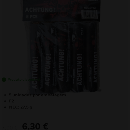
mizar
menu
Produto disponível
5 unidades por embalagem
F2
NEC: 27,5 g
6,30
€
O
O
7,00
€