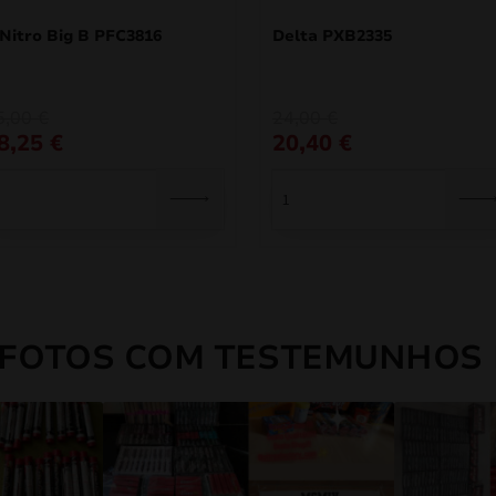
 Nitro Big B PFC3816
Delta PXB2335
O
O
5,00
€
24,00
€
eço
eço
preço
preço
8,25
€
20,40
€
iginal
ual
original
atual
a:
era:
é:
,00 €.
,25 €.
24,00 €.
20,40 €.
 FOTOS COM TESTEMUNHOS 