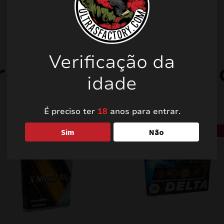
Verificação da
rodutos relacionad
idade
É preciso ter
18
anos para entrar.
PROMO!
PROMO!
Sim
Não