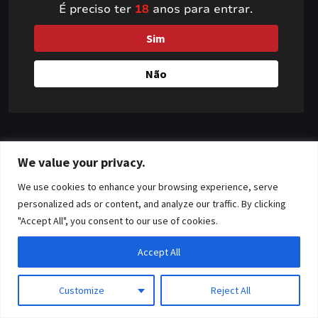
É preciso ter
18
anos para entrar.
something amazing
Sim
— check back soon!
Não
We value your privacy.
We use cookies to enhance your browsing experience, serve
personalized ads or content, and analyze our traffic. By clicking
"Accept All", you consent to our use of cookies.
Accept All
Customize
Reject All