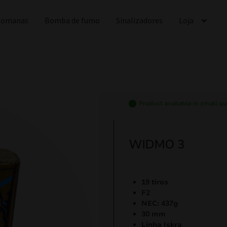
 Romanas
Bomba de fumo
Sinalizadores
Loja
Product available in small qu
WIDMO 3
19 tiros
F2
NEC: 437g
30 mm
Linha Iskra