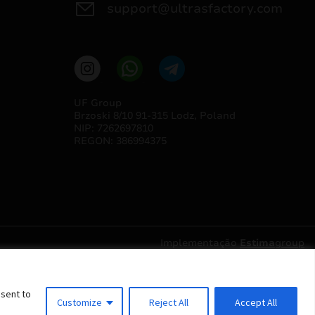
support@ultrasfactory.com
UF Group
Brzoski 8/10 91-315 Lodz, Poland
NIP: 7262697810
REGON: 386994375
Implementação
Estima
group
nsent to
Customize
Reject All
Accept All