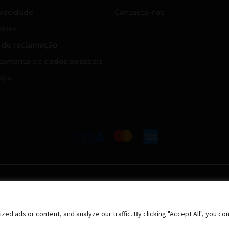
ivacidade
Contacta-nos
okies
 de reclamação
tamento de dados pessoais
ega
 ads or content, and analyze our traffic. By clicking "Accept All", you co