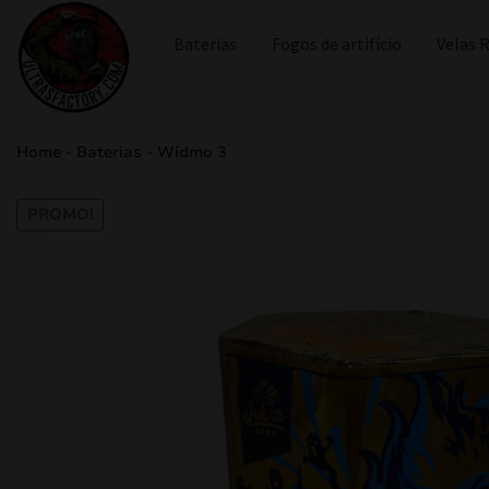
Baterias
Fogos de artifício
Velas
Home
-
Baterias
-
Widmo 3
PROMO!