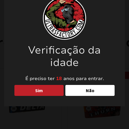
rodutos relacionad
Verificação da
idade
PROMO!
PROMO!
É preciso ter
18
anos para entrar.
Sim
Não