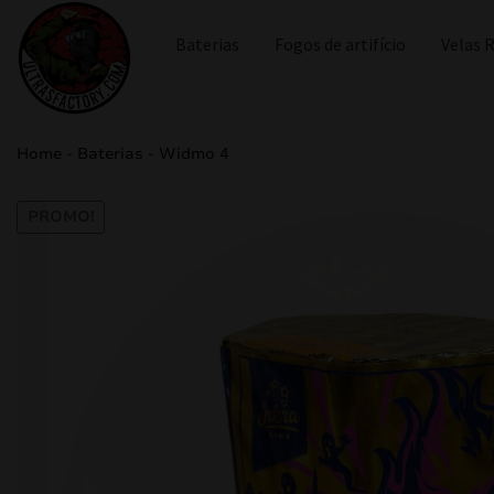
Baterias
Fogos de artifício
Velas
Home
-
Baterias
-
Widmo 4
PROMO!