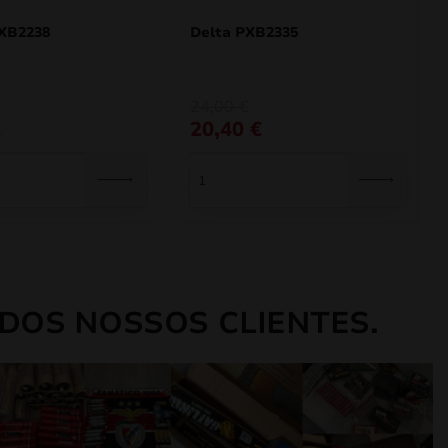
PXB2238
Delta PXB2335
O
O
24,00
€
preço
preço
€
20,40
€
original
atual
era:
é:
24,00 €.
20,40 €.
DOS NOSSOS CLIENTES.