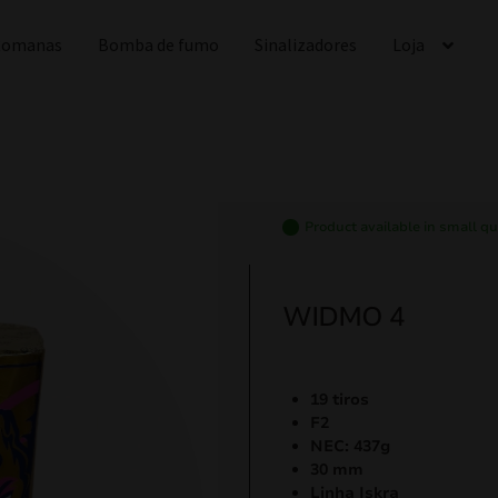
 Romanas
Bomba de fumo
Sinalizadores
Loja
Product available in small qu
WIDMO 4
19 tiros
F2
NEC: 437g
30 mm
Linha Iskra