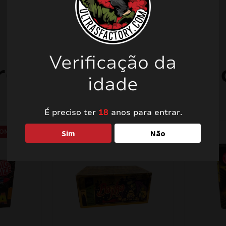
Verificação da
rodutos relacionad
idade
É preciso ter
18
anos para entrar.
OMO!
PROMO!
Sim
Não