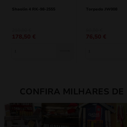
Shaolin 4 RK-98-2555
Torpedo JW008
O
O
O
O
210,00
€
90,00
€
preço
preço
preço
preço
178,50
€
76,50
€
original
atual
original
atual
era:
é:
era:
é:
210,00 €.
178,50 €.
90,00 €.
76,50 €.
CONFIRA MILHARES DE