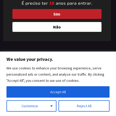
É preciso ter
18
anos para entrar.
something amazing
Sim
— check back soon!
Não
We value your privacy.
We use cookies to enhance your browsing experience, serve
personalized ads or content, and analyze our traffic. By clicking
"Accept All", you consent to our use of cookies.
Accept All
Customize
Reject All