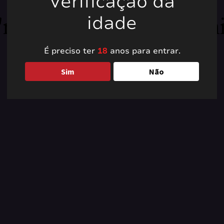
Verificação da
're working on somet
idade
back soon!
É preciso ter
18
anos para entrar.
Sim
Não