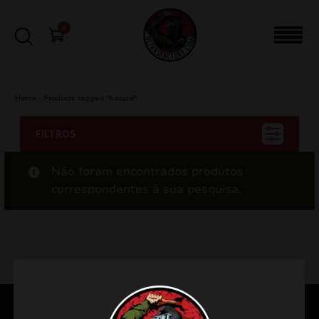
0
Home
-
Products tagged “bazuca”
FILTROS
Não foram encontrados produtos
correspondentes à sua pesquisa.