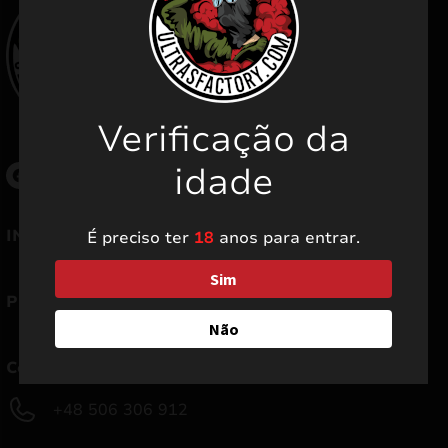
Verificação da
idade
mizar
INFORMAÇÃO
É preciso ter
18
anos para entrar.
menu
Sim
PRECISAR DE AJUDA
Não
Contate-nos
+48 506 306 912