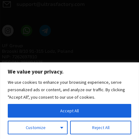
support@ultrasfactory.com
UF Group
Brzoski 8/10 91-315 Lodz, Poland
NIP: 7262697810
REGON: 386994375
We value your privacy.
We use cookies to enhance your browsing experience, serve
personalized ads or content, and analyze our traffic. By clicking
"Accept All", you consent to our use of cookies.
Accept All
© 2025 ULTRAS FACTORY
Todos os direitos reservados
Customize
Reject All
Implementação
Estima
group