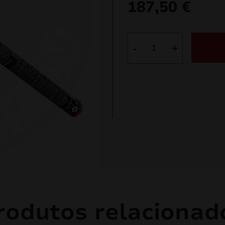
187,50
€
Quantidade
-
+
de
Caixa
Signature
Range
R7538S
(25pcs)
rodutos relacionad