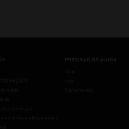
ÃO
PRECISAR DE AJUDA
Início
NFORMAÇÕES
Loja
ivacidade
Contacta-nos
okies
 de reclamação
tamento de dados pessoais
ega