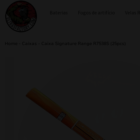
Baterias
Fogos de artifício
Velas
Home
-
Caixas
-
Caixa Signature Range R7538S (25pcs)