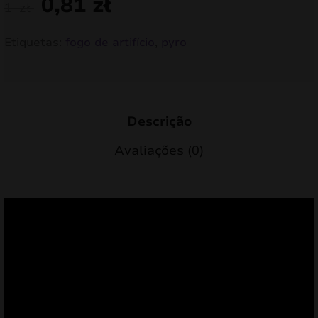
0,81
zł
1
zł
Etiquetas:
fogo de artifício
,
pyro
Descrição
Avaliações (0)