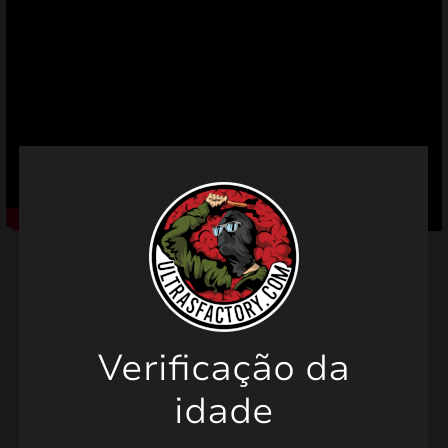
mizar
menu
Produtos relacionados
Verificação da
idade
PROMO!
PROMO!