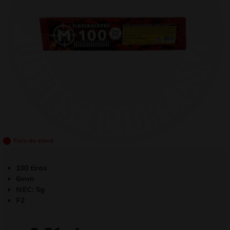
mizar
menu
Fora de stock
100 tiros
6mm
NEC: 5g
F2