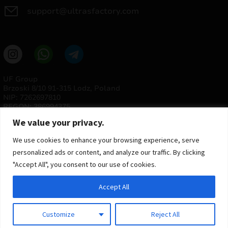
support@ultrasfactory.com
UF Group
Brzoski 8/10 91-315 Lodz, Poland
NIP: 7262697810
REGON: 386994375
We value your privacy.
We use cookies to enhance your browsing experience, serve
personalized ads or content, and analyze our traffic. By clicking
"Accept All", you consent to our use of cookies.
Accept All
© 2025 ULTRAS FACTORY
Todos os direitos reservados
Customize
Reject All
Implementação
Estima
group