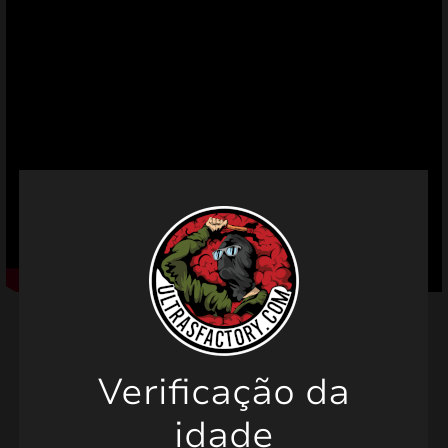
mizar
menu
Verificação da
Produtos relacionados
idade