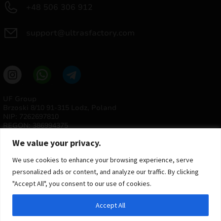
+48 506 306 912
support@ultrasfactory.com
UF Group
Brzoski 8/10 91-315 Lodz, Poland
NIP: 7262697810
REGON: 386994375
We value your privacy.
We use cookies to enhance your browsing experience, serve
personalized ads or content, and analyze our traffic. By clicking
"Accept All", you consent to our use of cookies.
Accept All
© 2025 ULTRAS FACTORY