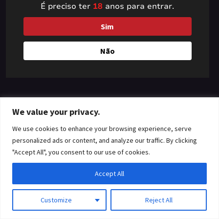
É preciso ter
18
anos para entrar.
something amazing
Sim
— check back soon!
Não
We value your privacy.
We use cookies to enhance your browsing experience, serve
personalized ads or content, and analyze our traffic. By clicking
"Accept All", you consent to our use of cookies.
Accept All
Customize
Reject All