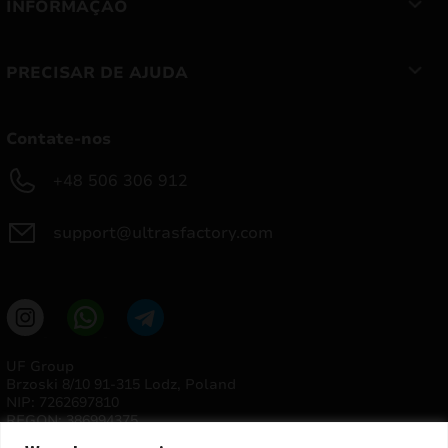
INFORMAÇÃO
PRECISAR DE AJUDA
Contate-nos
+48 506 306 912
support@ultrasfactory.com
UF Group
Brzoski 8/10 91-315 Lodz, Poland
NIP: 7262697810
REGON: 386994375