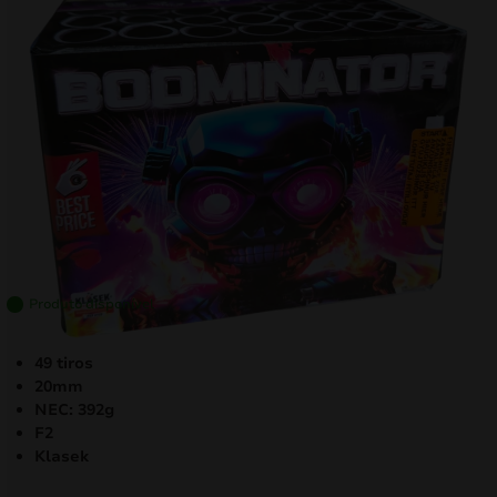
mizar
menu
Produto disponível
49 tiros
20mm
NEC: 392g
F2
Klasek