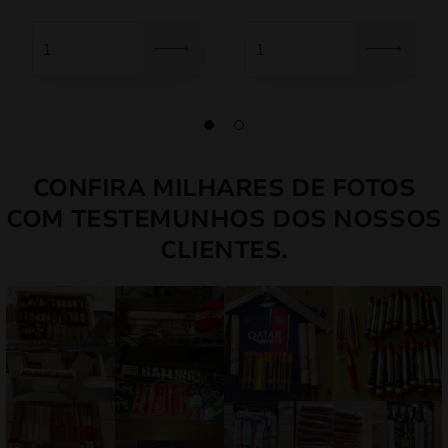
original
atual
original
atual
era:
é:
era:
é:
109,00 €.
92,65 €.
45,00 €.
38,25 €.
CONFIRA MILHARES DE FOTOS
COM TESTEMUNHOS DOS NOSSOS
CLIENTES.