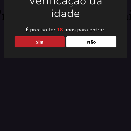
Verificação da
're working on somet
idade
back soon!
É preciso ter
18
anos para entrar.
Sim
Não