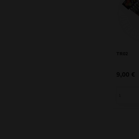
TR02
9,00
€