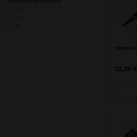
Categoria pirotécnica
F2
F3
P1
TG198 RI
22,00
€