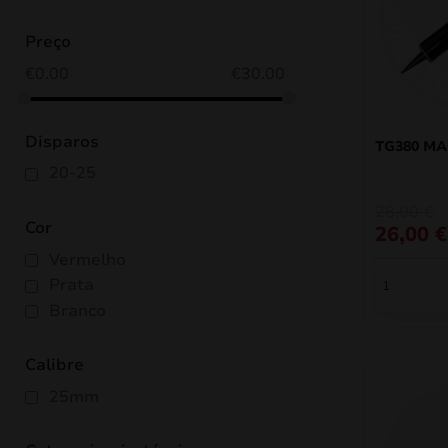
Preço
€
0.00
€
30.00
Disparos
TG380 MA
20-25
O
O
28,00
€
Cor
preço
preço
26,00
€
original
atual
Vermelho
era:
é:
28,00 €.
26,00 €.
Prata
Branco
Calibre
25mm