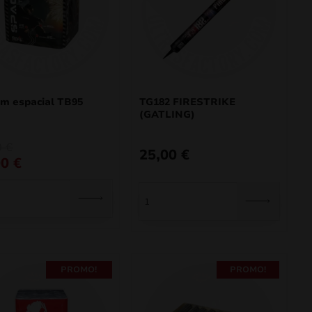
m espacial TB95
TG182 FIRESTRIKE
(GATLING)
0
€
25,00
€
00
€
al
€.
€.
PROMO!
PROMO!