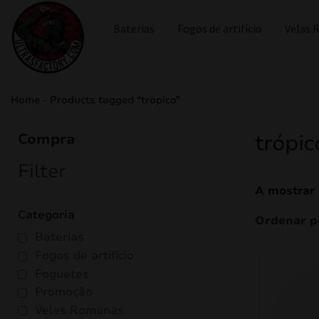
Baterias
Fogos de artifício
Velas
Home
-
Products tagged “trópico”
trópic
Compra
Filter
A mostrar 
Categoria
Baterias
Fogos de artifício
Foguetes
Promoção
Velas Romanas