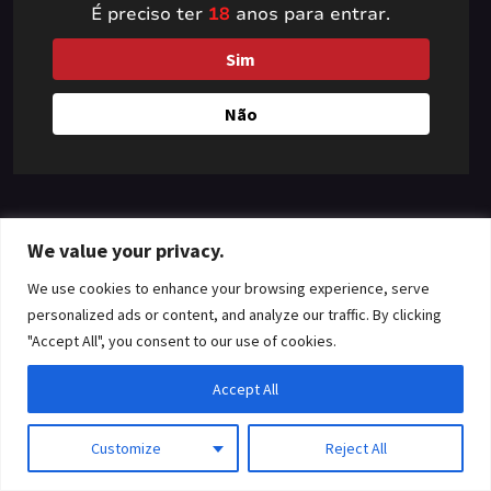
É preciso ter
18
anos para entrar.
something amazing
Sim
— check back soon!
Não
We value your privacy.
We use cookies to enhance your browsing experience, serve
personalized ads or content, and analyze our traffic. By clicking
"Accept All", you consent to our use of cookies.
Accept All
Customize
Reject All