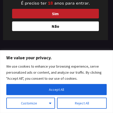
É preciso ter
18
anos para entrar.
something amazing
Sim
— check back soon!
Não
We value your privacy.
We use cookies to enhance your browsing experience, serve
personalized ads or content, and analyze our traffic. By clicking
"Accept All", you consent to our use of cookies.
Accept All
Customize
Reject All