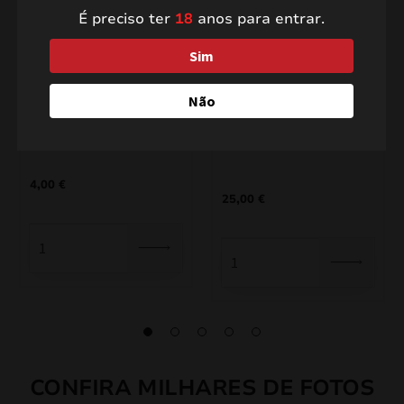
É preciso ter
18
anos para entrar.
Sim
Não
JRC5678
TG182 FIRESTRIKE
(GATLING)
4,00
€
25,00
€
CONFIRA MILHARES DE FOTOS