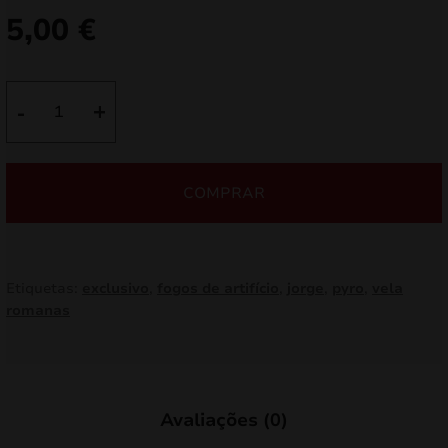
5,00
€
Quantidade
-
+
de
Tempestade
JRC35/1
COMPRAR
Etiquetas:
exclusivo
,
fogos de artifício
,
jorge
,
pyro
,
vela
romanas
Avaliações (0)