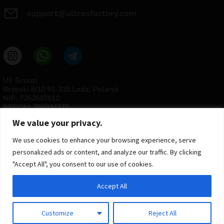
support@ultrasfactory.com
UF Group
Brzoski 8/10 91-315 Lodz, Poland
NIP: 7262697810
REGON: 386994375
We value your privacy.
We use cookies to enhance your browsing experience, serve
personalized ads or content, and analyze our traffic. By clicking
"Accept All", you consent to our use of cookies.
Accept All
© 2025 ULTRAS FACTORY
Todos os direitos reservados
Customize
Reject All
Implementação
Estima
group